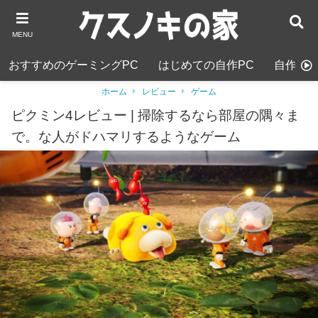
MENU
おすすめのゲーミングPC
はじめての自作PC
自作PC
ホーム
レビュー
ゲーム
ピクミン4レビュー | 掃除するなら部屋の隅々ま
で。な人がドハマリするようなゲーム