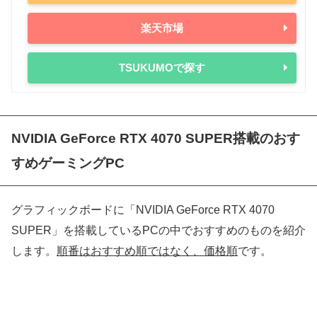
Ryzen 9 3950X
105W
-
楽天市場
Ryzen 9 3900X
105W
-
Ryzen 7 3800X
105W
-
TSUKUMOで探す
Ryzen 7 3700X
65W
-
NVIDIA GeForce RTX 4070 SUPER搭載のおす
すめゲーミングPC
グラフィックボードに「NVIDIA GeForce RTX 4070
SUPER」を搭載しているPCの中でおすすめのものを紹介
します。
順番はおすすめ順ではなく、価格順
です。