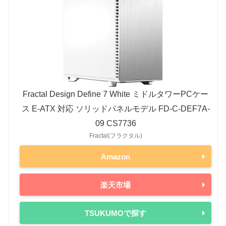
Ryzen 7 9800X3D
120W
Radeon RX 7800 XT
263W
Ryzen 7 9700X
65W
-
Radeon RX 7700 XT
245W
Ryzen 5 9600X
65W
Radeon RX 7600
165W
Ryzen 8000シリーズ（第5世代）
Radeon 6000シリーズ
Ryzen 7 8700G
65W
-
Radeon RX 6950 XT
335W
Fractal Design Define 7 White ミドルタワーPCケー
Ryzen 5 8600G
65W
-
Radeon RX 6900 XT
300W
ス E-ATX 対応 ソリッドパネルモデル FD-C-DEF7A-
Ryzen 5 8500G
65W
Radeon RX 6800 XT
300W
09 CS7736
Ryzen 3 8300G
65W
Fractal(フラクタル)
Radeon RX 6800
250W
Ryzen 7000シリーズ（第5世代）
Radeon RX 6750 XT
250W
Amazon
Ryzen 9 7950X3D
120W
Radeon RX 6700 XT
230W
楽天市場
Ryzen 9 7950X
170W
-
Radeon RX 6650 XT
180W
Ryzen 9 7900X3D
120W
Radeon RX 6600 XT
160W
TSUKUMOで探す
Ryzen 9 7900X
170W
-