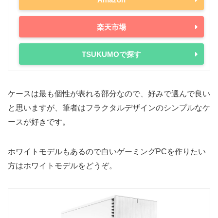
RTX 2060
160W
i5-12400
65W
117W
GTX 16シリーズ
楽天市場
i3-12100
60W
89W
GTX 1660 Ti
120W
11世代
GTX 1660 SUPER
125W
TSUKUMOで探す
i9-11900K
125W
-
GTX 1660
120W
i7-11700K
125W
-
GTX 1650 SUPER
100W
ケースは最も個性が表れる部分なので、好みで選んで良い
i7-11700
65W
-
GTX 1650
75W
と思いますが、筆者はフラクタルデザインのシンプルなケ
i5-11600K
125W
-
ースが好きです。
GTX 1080 Ti
250W
i5-11600
65W
-
GTX 1080
180W
ホワイトモデルもあるので白いゲーミングPCを作りたい
AMD
AMD
方はホワイトモデルをどうぞ。
Ryzen 9000シリーズ（第6世代）
Radeon 7000シリーズ
Ryzen 9 9950X
170W
-
Radeon RX 7900 XTX
355W
Ryzen 9 9900X
120W
-
Radeon RX 7900 XT
315W