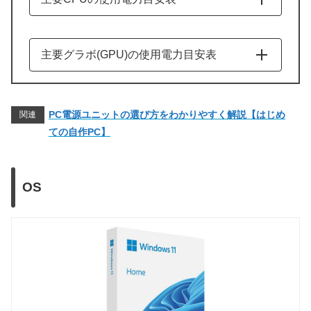
モデル名
ベース時
最大ターボ時
Intel
主要グラボ(GPU)の使用電力目安表
Ultra世代
モデル名
使用電力目安
Ultra 9 285K
125W
250W
NVIDIA
PC電源ユニットの選び方をわかりやすく解説【はじめ
関連
Ultra 9 285
65W
182W
ての自作PC】
RTX 50シリーズ
Ultra 7 265K
125W
250W
RTX 5090
575W
Ultra 7 265(F)
65W
182W
RTX 5080
360W
OS
Ultra 5 245K
125W
159W
RTX 5070 Ti
300W
Ultra 5 245
65W
121W
RTX 5070
250W
Ultra 5 235
65W
121W
RTX 40シリーズ
Ultra 5 225(F)
65W
121W
RTX 4090
450W
14世代
RTX 4080 SUPER
320W