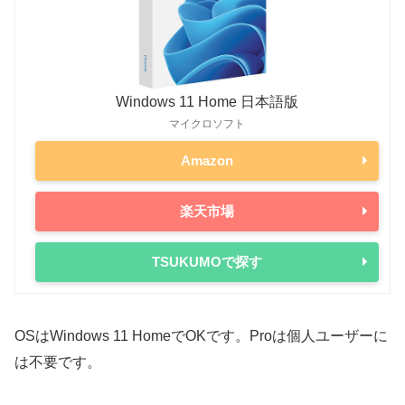
i9-14900KS
150W
253W
RTX 4080
320W
i9-14900K
125W
253W
RTX 4070 Ti SUPER
285W
i9-14900
65W
219W
RTX 4070 Ti
285W
Windows 11 Home 日本語版
i7-14700K
125W
253W
マイクロソフト
RTX 4070 SUPER
220W
i7-14700
65W
219W
Amazon
RTX 4070
200W
i5-14600K
125W
181W
RTX 4060 Ti
165W
楽天市場
i5-14600
65W
154W
RTX 4060
115W
i5-14500
65W
154W
RTX 30シリーズ
TSUKUMOで探す
i5-14400
65W
148W
RTX 3090 Ti
450W
13世代
RTX 3090
350W
OSはWindows 11 HomeでOKです。Proは個人ユーザーに
i9-13900K
125W
253W
RTX 3080 Ti
350W
は不要です。
i7-13700K
125W
253W
RTX 3080
320W