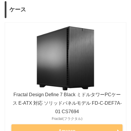
i7-13700
65W
219W
RTX 3070 Ti
290W
ケース
i5-13600K
125W
181W
RTX 3070
220W
i5-13600
65W
154W
RTX 3060 Ti
200W
i5-13500
65W
154W
RTX 3060
170W
i5-13400
65W
148W
RTX 3050
130W
12世代
RTX 20シリーズ
i9-12900K
125W
241W
RTX 2080 Ti
250W
i9-12900
65W
202W
RTX 2080 SUPER
250W
i7-12700K
125W
190W
RTX 2080
215W
Fractal Design Define 7 Black ミドルタワーPCケー
i7-12700
65W
180W
RTX 2070 SUPER
215W
ス E-ATX 対応 ソリッドパネルモデル FD-C-DEF7A-
i5-12600K
125W
150W
RTX 2070
175W
01 CS7694
i5-12600
65W
117W
Fractal(フラクタル)
RTX 2060 SUPER
175W
i5-12500
65W
117W
Amazon