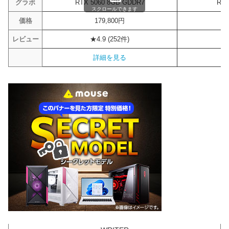
グラボ
RTX 5060 8GB GDDR7
RTX
スクロールできます
価格
179,800円
レビュー
★4.9 (252件)
詳細を見る