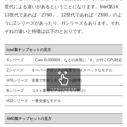
世代による違いがあるということになります。Intel第14、
B760
13世代であれば「Z790」、12世代であれば「Z690」のよ
13世代
LGA1700
Z690
うにZシリーズがあったり、Hシリーズもあります。それ
H670
ぞれの違いと特徴は以下のとおりです。
B660
スクロールできます
H610
Intel製チップセットの見方
Z690
Xシリーズ
「Core i0-00000X」などの末尾に「X」が付くCPU
H670
Zシリーズ
オーバークロックが可能でハイスペックなモデル
12世代
LGA1700
B660
H70シリーズ
安価で性能も良いモデル(標準)
スクロールできます
H610
Bシリーズ
コスト重視モデル(ビジネス向け)
Z590
H10シリーズ
一番安価なモデル
Z490 (BIOS更新で11世
AMD製チップセットの見方
H570
10及び11世代