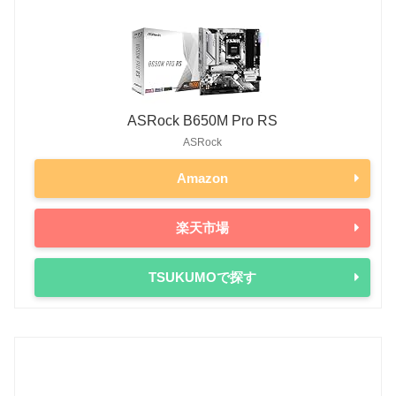
ASRock B650M Pro RS
ASRock
Amazon
楽天市場
TSUKUMOで探す