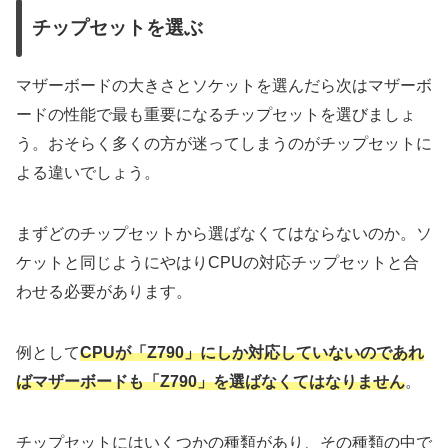
Intel製のCPU
ソケット
チップセット
チップセットを選ぶ
Z890
Ultra 2世代
LGA1851
B860
マザーボードの大きさとソケットを選んだら次はマザーボ
ードの性能で最も重要になるチップセットを選びましょ
H810
う。おそらく多くの方が迷ってしまうのがチップセットに
Z790
よる違いでしょう。
H770
B760
まずどのチップセットから選ばなくてはならないのか。ソ
ケットと同じようにやはりCPUの対応チップセットと合
14世代
LGA1700
Z690
わせる必要があります。
H670
B660
例として
CPUが「Z790」にしか対応していないのであれ
H610
ばマザーボードも「Z790」を選ばなくてはなりません
。
Z790
チップセットにはいくつかの種類があり、その種類の中で
H770