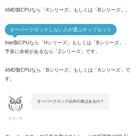
X670
AMD製CPUなら「Xシリーズ」もしくは「Bシリーズ」。
5世代
AM5
B650E
オーバークロックしない人が選ぶチップセット
B650
2～4世代
X570
Intel製CPUなら「Hシリーズ」もしくは「Bシリーズ」、
スクロールできます
予算に余裕があるなら「Zシリーズ」です。
B550 (3世代はCPUに
3及び4世代
A520 (3世代はCPUに
AMD製CPUなら「Bシリーズ」もしくは「Aシリーズ」で
X470 (BIOS更新で4世代
す。
1～4世代
AM4
B450 (BIOS更新で4世代
X370 (BIOS更新で3世代
オーバークロック以外の差はあるの？
1～3世代
B350 (BIOS更新で3世代
A320 (3世代はCPUに
クスノキ