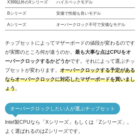
X399以外のXシリーズ
ハイスペックモデル
B560
LGA1200
Bシリーズ
安価で性能も良いモデル
H470 (BIOS更新で11世
Aシリーズ
オーバークロック不可で安価なモデル
H510
B460
チップセットによってマザーボードの値段が変わるのです
10世代
H410
が実際のところ何が違うのか。
最も大事な点はCPUをオ
ーバークロックするかどうか
です。それによって選ぶチッ
末尾に「X」が付く7~10世代まで
LGA2066
X299
プセットが変わります。
オーバークロックする予定がある
ならオーバークロックに対応したマザーボードを買いまし
AMD製のCPU
ソケット
チップセット
ょう
。
X870, X870E
B650, B650E
オーバークロックしたい人が選ぶチップセット
6世代
AM5
X670, X670E
Intel製CPUなら「Xシリーズ」もしくは「Zシリーズ」。
A620
よく選ばれるのはZシリーズです。
X670E