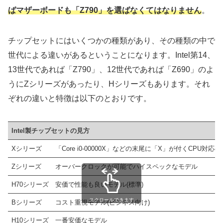
H610
ばマザーボードも「Z790」を選ばなくてはなりません
。
Z790
チップセットにはいくつかの種類があり、その種類の中で
H770
世代による違いがあるということになります。Intel第14、
B760
13世代であれば「Z790」、12世代であれば「Z690」のよ
13世代
LGA1700
Z690
うにZシリーズがあったり、Hシリーズもあります。それ
H670
ぞれの違いと特徴は以下のとおりです。
B660
スクロールできます
H610
Intel製チップセットの見方
Z690
Xシリーズ
「Core i0-00000X」などの末尾に「X」が付くCPU
H670
Zシリーズ
オーバークロックが可能でハイスペックなモデル
12世代
LGA1700
B660
H70シリーズ
安価で性能も良いモデル(標準)
スクロールできます
H610
Bシリーズ
コスト重視モデル(ビジネス向け)
Z590
H10シリーズ
一番安価なモデル