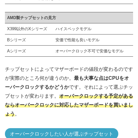
Z490 (BIOS更新で11世
AMD製チップセットの見方
H570
10及び11世代
X399以外のXシリーズ
ハイスペックモデル
B560
LGA1200
Bシリーズ
安価で性能も良いモデル
H470 (BIOS更新で11世
Aシリーズ
オーバークロック不可で安価なモデル
H510
B460
チップセットによってマザーボードの値段が変わるのです
10世代
H410
が実際のところ何が違うのか。
最も大事な点はCPUをオ
ーバークロックするかどうか
です。それによって選ぶチッ
末尾に「X」が付く7~10世代まで
LGA2066
X299
プセットが変わります。
オーバークロックする予定がある
ならオーバークロックに対応したマザーボードを買いまし
AMD製のCPU
ソケット
チップセット
ょう
。
X870, X870E
B650, B650E
オーバークロックしたい人が選ぶチップセット
6世代
AM5