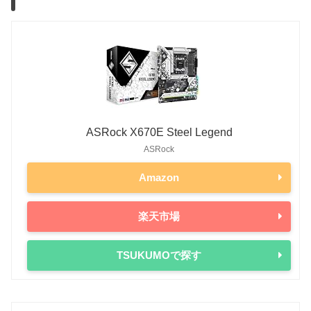
ASRock X670E Steel Legend
ASRock
Amazon
楽天市場
TSUKUMOで探す