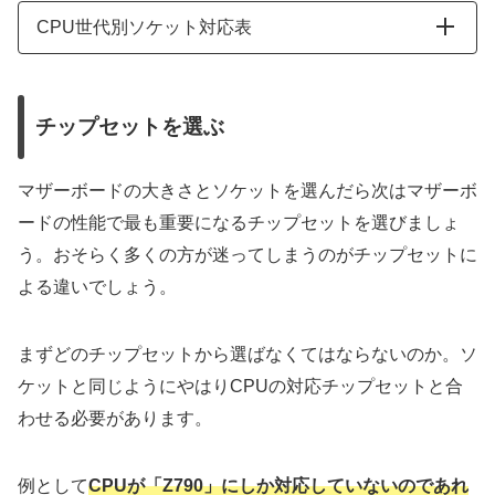
CPU世代別ソケット対応表
Intel製のCPU
ソケット
チップセット
チップセットを選ぶ
Z890
Ultra 2世代
LGA1851
B860
マザーボードの大きさとソケットを選んだら次はマザーボ
ードの性能で最も重要になるチップセットを選びましょ
H810
う。おそらく多くの方が迷ってしまうのがチップセットに
Z790
よる違いでしょう。
H770
B760
まずどのチップセットから選ばなくてはならないのか。ソ
ケットと同じようにやはりCPUの対応チップセットと合
14世代
LGA1700
Z690
わせる必要があります。
H670
B660
例として
CPUが「Z790」にしか対応していないのであれ