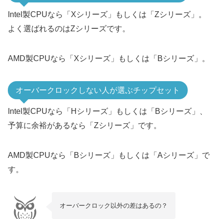
X670, X670E
Intel製CPUなら「Xシリーズ」もしくは「Zシリーズ」。
A620
よく選ばれるのはZシリーズです。
X670E
X670
AMD製CPUなら「Xシリーズ」もしくは「Bシリーズ」。
5世代
AM5
B650E
オーバークロックしない人が選ぶチップセット
B650
2～4世代
X570
Intel製CPUなら「Hシリーズ」もしくは「Bシリーズ」、
スクロールできます
予算に余裕があるなら「Zシリーズ」です。
B550 (3世代はCPUに
3及び4世代
A520 (3世代はCPUに
AMD製CPUなら「Bシリーズ」もしくは「Aシリーズ」で
X470 (BIOS更新で4世代
す。
1～4世代
AM4
B450 (BIOS更新で4世代
X370 (BIOS更新で3世代
オーバークロック以外の差はあるの？
1～3世代
B350 (BIOS更新で3世代