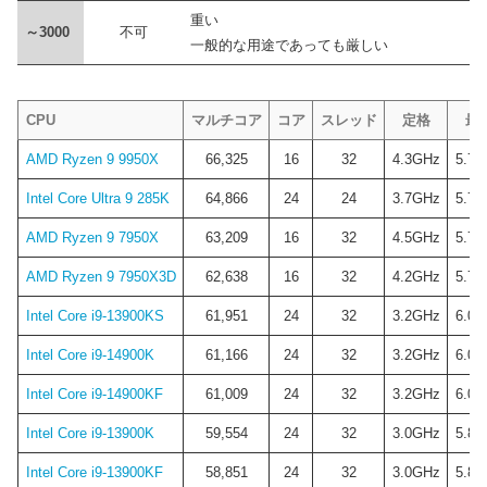
重い
～3000
不可
一般的な用途であっても厳しい
CPU
マルチコア
コア
スレッド
定格
最
AMD Ryzen 9 9950X
66,325
16
32
4.3GHz
5.7G
Intel Core Ultra 9 285K
64,866
24
24
3.7GHz
5.7G
AMD Ryzen 9 7950X
63,209
16
32
4.5GHz
5.7G
AMD Ryzen 9 7950X3D
62,638
16
32
4.2GHz
5.7G
Intel Core i9-13900KS
61,951
24
32
3.2GHz
6.0G
Intel Core i9-14900K
61,166
24
32
3.2GHz
6.0G
Intel Core i9-14900KF
61,009
24
32
3.2GHz
6.0G
Intel Core i9-13900K
59,554
24
32
3.0GHz
5.8G
Intel Core i9-13900KF
58,851
24
32
3.0GHz
5.8G