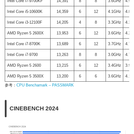
Intel Core i7-9700KF
14,391
8
8
3.6GHz
4.9G
Intel Core i5-10600K
14,359
6
12
4.1GHz
4.8G
Intel Core i3-12100F
14,205
4
8
3.3GHz
4.3G
AMD Ryzen 5 2600X
13,953
6
12
3.6GHz
4.2G
Intel Core i7-8700K
13,689
6
12
3.7GHz
4.7G
Intel Core i7-9700
13,263
8
8
3.0GHz
4.7G
AMD Ryzen 5 2600
13,215
6
12
3.4GHz
3.9G
AMD Ryzen 5 3500X
13,200
6
6
3.6GHz
4.1G
参考：
CPU Benchamark – PASSMARK
CINEBENCH 2024