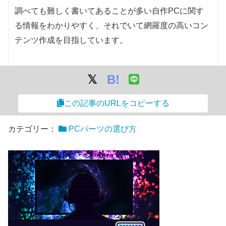
Intel Core i5-
調べても難しく書いてあることが多い自作PCに関す
822
95
10
16
3.7GHz
4.9GHz
12600K
る情報をわかりやすく、それでいて網羅度の高いコン
AMD Ryzen
テンツ作成を目指しています。
731
78
8
16
3.9GHz
4.5GHz
7 3800X
AMD Ryzen
708
76
8
16
3.6GHz
4.4GHz
B!
7 3700X
Intel Core i5-
701
102
6
12
2.5GHz
4.4GHz
この記事のURLをコピーする
12400
AMD Ryzen
カテゴリー：
PCパーツの選び方
668
96
6
12
3.7GHz
4.6GHz
5 5600X
AMD Ryzen
642
85
6
12
3.5GHz
4.4GHz
5 5600
CINEBENCH 2024 - CGDIRECTOR