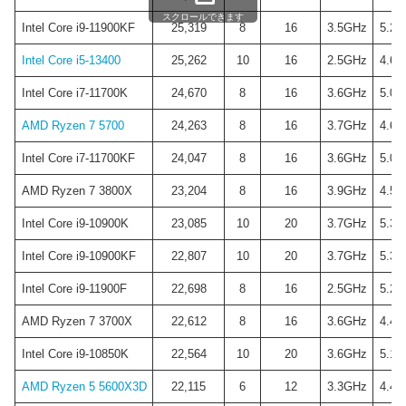
スクロールできます
Intel Core i9-11900KF
25,319
8
16
3.5GHz
5.2G
Intel Core i5-13400
25,262
10
16
2.5GHz
4.6G
Intel Core i7-11700K
24,670
8
16
3.6GHz
5.0G
AMD Ryzen 7 5700
24,263
8
16
3.7GHz
4.6G
Intel Core i7-11700KF
24,047
8
16
3.6GHz
5.0G
AMD Ryzen 7 3800X
23,204
8
16
3.9GHz
4.5G
Intel Core i9-10900K
23,085
10
20
3.7GHz
5.3G
Intel Core i9-10900KF
22,807
10
20
3.7GHz
5.3G
Intel Core i9-11900F
22,698
8
16
2.5GHz
5.2G
AMD Ryzen 7 3700X
22,612
8
16
3.6GHz
4.4G
Intel Core i9-10850K
22,564
10
20
3.6GHz
5.1G
AMD Ryzen 5 5600X3D
22,115
6
12
3.3GHz
4.4G