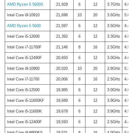
AMD Ryzen 5 5600X
21,929
6
12
3.7GHz
4.6G
Intel Core i9-10910
21,698
10
20
3.6GHz
5.0G
AMD Ryzen 5 5600
21,597
6
12
3.5GHz
4.4G
Intel Core i5-12600
21,392
6
12
3.3GHz
4.8G
Intel Core i7-11700F
21,146
8
16
2.5GHz
4.9G
Intel Core i5-12490F
20,650
6
12
3.0GHz
4.6G
Intel Core i9-10900
20,020
10
20
2.8GHz
5.2G
Intel Core i7-11700
20,006
8
16
2.5GHz
4.4G
Intel Core i5-12500
19,985
6
12
3.0GHz
4.6G
Intel Core i5-11600KF
19,689
6
12
3.9GHz
4.9G
Intel Core i5-11600K
19,679
6
12
3.9GHz
4.9G
Intel Core i5-12400F
19,593
6
12
2.5GHz
4.4G
Intel Core i9-9900KS
19,531
8
16
4.0GHz
5.0G