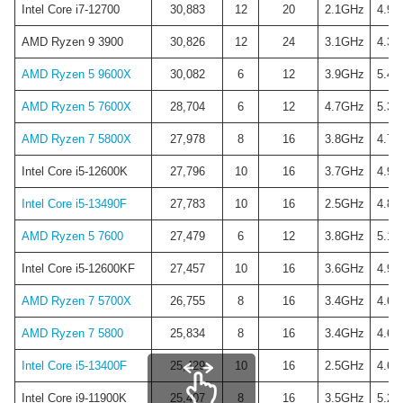
Intel Core i7-12700
30,883
12
20
2.1GHz
4.9G
AMD Ryzen 9 3900
30,826
12
24
3.1GHz
4.3G
AMD Ryzen 5 9600X
30,082
6
12
3.9GHz
5.4G
AMD Ryzen 5 7600X
28,704
6
12
4.7GHz
5.3G
AMD Ryzen 7 5800X
27,978
8
16
3.8GHz
4.7G
Intel Core i5-12600K
27,796
10
16
3.7GHz
4.9G
Intel Core i5-13490F
27,783
10
16
2.5GHz
4.8G
AMD Ryzen 5 7600
27,479
6
12
3.8GHz
5.1G
Intel Core i5-12600KF
27,457
10
16
3.6GHz
4.9G
AMD Ryzen 7 5700X
26,755
8
16
3.4GHz
4.6G
AMD Ryzen 7 5800
25,834
8
16
3.4GHz
4.6G
Intel Core i5-13400F
25,429
10
16
2.5GHz
4.6G
Intel Core i9-11900K
25,407
8
16
3.5GHz
5.2G