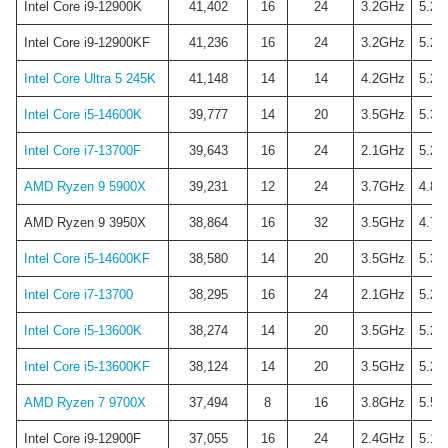
Intel Core i9-12900K
41,402
16
24
3.2GHz
5.2G
Intel Core i9-12900KF
41,236
16
24
3.2GHz
5.2G
Intel Core Ultra 5 245K
41,148
14
14
4.2GHz
5.2G
Intel Core i5-14600K
39,777
14
20
3.5GHz
5.3G
Intel Core i7-13700F
39,643
16
24
2.1GHz
5.2G
AMD Ryzen 9 5900X
39,231
12
24
3.7GHz
4.8G
AMD Ryzen 9 3950X
38,864
16
32
3.5GHz
4.7G
Intel Core i5-14600KF
38,580
14
20
3.5GHz
5.3G
Intel Core i7-13700
38,295
16
24
2.1GHz
5.2G
Intel Core i5-13600K
38,274
14
20
3.5GHz
5.2G
Intel Core i5-13600KF
38,124
14
20
3.5GHz
5.2G
AMD Ryzen 7 9700X
37,494
8
16
3.8GHz
5.5G
Intel Core i9-12900F
37,055
16
24
2.4GHz
5.1G