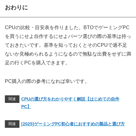
CPU
チコ
定格
最大
ルコア
ア
ッド
おわりに
ア
Intel Core i9-
2,211
139
24
32
3.2GHz
6.0GHz
14900K
CPUの比較・目安表を作りました。BTOでゲーミングPC
を買うにせよ自作するにせよパーツ選びの際の基準は持っ
AMD Ryzen
2,185
125
16
32
4.5GHz
5.7GHz
9 7950X
ておきたいです。基準を知っておくとそのCPUで過不足
ないか見極められるようになるので無駄な出費をせずに満
Intel Core i9-
2,156
135
24
32
3.2GHz
6.0GHz
13900KS
足の行くPCを購入できます。
Intel Core i9-
2,140
131
24
32
3.2GHz
6.0GHz
13900K
PC購入の際の参考になれば幸いです。
AMD Ryzen
2,117
121
16
32
4.2GHz
5.7GHz
9 7950X3D
CPUの選び方をわかりやすく解説【はじめての自作
関連
PC】
Intel Core i7-
2,021
131
20
28
3.4GHz
5.6GHz
14700K
[2025]ゲーミングPC初心者におすすめの製品と選び方
関連
AMD Ryzen
1,629
118
12
24
4.7GHz
5.6GHz
9 7900X