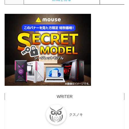
1,189
97
12
24
3.7GHz
4.8GHz
9 5900X
Intel Core i7-
1,169
114
12
20
3.6GHz
5.0GHz
12700K
AMD Ryzen
1,074
79
12
24
3.8GHz
4.7GHz
9 3900XT
AMD Ryzen
1,070
116
8
16
4.5GHz
5.4GHz
7 7700X
AMD Ryzen
1,068
78
12
24
3.8GHz
4.6GHz
9 3900X
AMD Ryzen
921
115
6
12
4.7GHz
5.3GHz
5 7600X
Intel Core i5-
873
97
10
16
2.5GHz
4.6GHz
13400F
クスノキ
AMD Ryzen
861
98
8
16
3.8GHz
4.7GHz
7 5800X