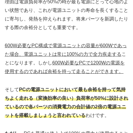
理由は電源負荷率が50%の時が最も電源にとって心地のよ
い状態であり、これが電源ユニットの寿命を長くすること
に寄与し、発熱を抑えられます。将来パーツを新調したり
する際の余裕分としても重要です。
600W必要なPC構成で電源ユニットの容量が600Wであっ
た場合、電源ユニットは常に100%の力で全力疾走する
こ
とになります。しかし
600W必要なPCで1200Wの電源を
使用するのであれば余裕を持って走ることができます。
そして
PCの電源ユニットにおいて最も余裕を持って気持
ちよく走れる（変換効率の良い）負荷率が50%に設計され
ているので各パーツの消費電力の合計値の2倍の電源ユニ
ットを搭載しましょうと言われている
わけです。