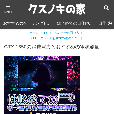
MENU
おすすめのゲーミングPC
はじめての自作PC
自作PC
ホーム
PC
PCパーツの選び方
CPU・グラボ別おすすめ電源ユニット
GTX 1650の消費電力とおすすめの電源容量