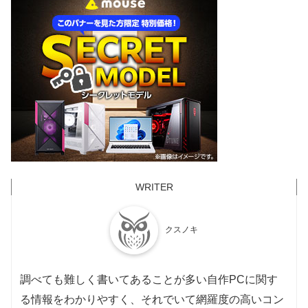
i5-14400
65W
148W
RTX 3090 Ti
450W
13世代
RTX 3090
350W
i9-13900K
125W
253W
RTX 3080 Ti
350W
i7-13700K
125W
253W
RTX 3080
320W
i7-13700
65W
219W
RTX 3070 Ti
290W
i5-13600K
125W
181W
RTX 3070
220W
i5-13600
65W
154W
RTX 3060 Ti
200W
i5-13500
65W
154W
RTX 3060
170W
i5-13400
65W
148W
RTX 3050
130W
クスノキ
12世代
RTX 20シリーズ
i9-12900K
125W
241W
RTX 2080 Ti
250W
調べても難しく書いてあることが多い自作PCに関す
i9-12900
65W
202W
RTX 2080 SUPER
250W
る情報をわかりやすく、それでいて網羅度の高いコン