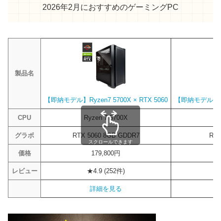
RTX 5070 Ti
300W
2026年2月におすすめのゲーミングPC
Ultra 5 245
65W
121W
RTX 5070
250W
Ultra 5 235
65W
121W
RTX 40シリーズ
Ultra 5 225(F)
65W
121W
RTX 4090
450W
14世代
製品名
RTX 4080 SUPER
320W
i9-14900KS
150W
253W
RTX 4080
320W
【即納モデル】Ryzen7 5700X × RTX 5060
【即納モデル】Ryze
i9-14900K
125W
253W
RTX 4070 Ti SUPER
285W
CPU
Ryzen 7 5700X
R
i9-14900
65W
219W
RTX 4070 Ti
285W
グラボ
RTX 5060 8GB GDDR7
RTX
i7-14700K
125W
253W
スクロールできます
RTX 4070 SUPER
220W
価格
179,800円
i7-14700
65W
219W
RTX 4070
200W
レビュー
★4.9 (252件)
i5-14600K
125W
181W
RTX 4060 Ti
165W
詳細を見る
i5-14600
65W
154W
RTX 4060
115W
i5-14500
65W
154W
RTX 30シリーズ