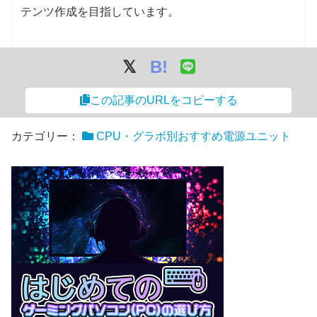
i7-12700K
125W
190W
RTX 2080
215W
テンツ作成を目指しています。
i7-12700
65W
180W
RTX 2070 SUPER
215W
i5-12600K
125W
150W
RTX 2070
175W
B!
i5-12600
65W
117W
RTX 2060 SUPER
175W
この記事のURLをコピーする
i5-12500
65W
117W
RTX 2060
160W
i5-12400
65W
117W
カテゴリー：
GTX 16シリーズ
CPU・グラボ別おすすめ電源ユニット
i3-12100
60W
89W
GTX 1660 Ti
120W
11世代
GTX 1660 SUPER
125W
i9-11900K
125W
-
GTX 1660
120W
i7-11700K
125W
-
GTX 1650 SUPER
100W
i7-11700
65W
-
GTX 1650
75W
i5-11600K
125W
-
GTX 1080 Ti
250W
i5-11600
65W
-
GTX 1080
180W