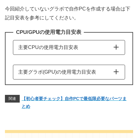
今回紹介していないグラボで自作PCを作成する場合は下
記目安表を参考にしてください。
CPU/GPUの使用電力目安表
主要CPUの使用電力目安表
モデル名
ベース時
最大ターボ時
Intel
主要グラボ(GPU)の使用電力目安表
Ultra世代
モデル名
使用電力目安
Ultra 9 285K
125W
250W
NVIDIA
【初心者要チェック】自作PCで最低限必要なパーツま
関連
Ultra 9 285
65W
182W
とめ
RTX 50シリーズ
Ultra 7 265K
125W
250W
RTX 5090
575W
Ultra 7 265(F)
65W
182W
RTX 5080
360W
Ultra 5 245K
125W
159W