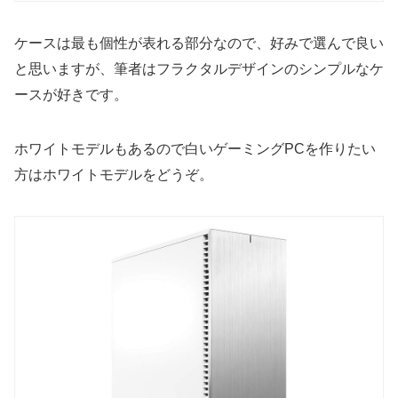
GTX 1660
120W
i7-11700K
125W
-
GTX 1650 SUPER
100W
ケースは最も個性が表れる部分なので、好みで選んで良い
i7-11700
65W
-
GTX 1650
75W
と思いますが、筆者はフラクタルデザインのシンプルなケ
i5-11600K
125W
-
ースが好きです。
GTX 1080 Ti
250W
i5-11600
65W
-
GTX 1080
180W
ホワイトモデルもあるので白いゲーミングPCを作りたい
AMD
AMD
方はホワイトモデルをどうぞ。
Ryzen 9000シリーズ（第6世代）
Radeon 7000シリーズ
Ryzen 9 9950X
170W
-
Radeon RX 7900 XTX
355W
Ryzen 9 9900X
120W
-
Radeon RX 7900 XT
315W
Ryzen 7 9800X3D
120W
Radeon RX 7800 XT
263W
Ryzen 7 9700X
65W
-
Radeon RX 7700 XT
245W
Ryzen 5 9600X
65W
Radeon RX 7600
165W
Ryzen 8000シリーズ（第5世代）
Radeon 6000シリーズ