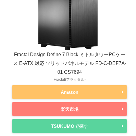
i5-13400
65W
148W
RTX 3050
130W
12世代
RTX 20シリーズ
i9-12900K
125W
241W
RTX 2080 Ti
250W
i9-12900
65W
202W
RTX 2080 SUPER
250W
i7-12700K
125W
190W
RTX 2080
215W
Fractal Design Define 7 Black ミドルタワーPCケー
i7-12700
65W
180W
RTX 2070 SUPER
215W
ス E-ATX 対応 ソリッドパネルモデル FD-C-DEF7A-
i5-12600K
125W
150W
RTX 2070
175W
01 CS7694
i5-12600
65W
117W
Fractal(フラクタル)
RTX 2060 SUPER
175W
i5-12500
65W
117W
Amazon
RTX 2060
160W
i5-12400
65W
117W
GTX 16シリーズ
楽天市場
i3-12100
60W
89W
GTX 1660 Ti
120W
11世代
GTX 1660 SUPER
125W
TSUKUMOで探す
i9-11900K
125W
-