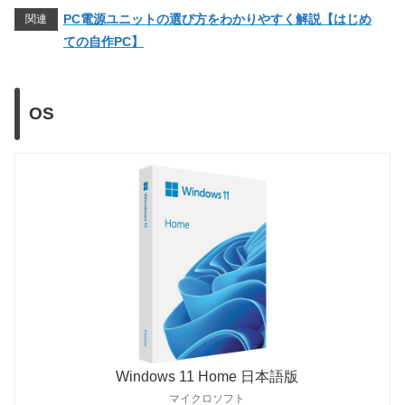
Ultra 9 285K
125W
250W
NVIDIA
PC電源ユニットの選び方をわかりやすく解説【はじめ
関連
Ultra 9 285
65W
182W
ての自作PC】
RTX 50シリーズ
Ultra 7 265K
125W
250W
RTX 5090
575W
Ultra 7 265(F)
65W
182W
RTX 5080
360W
OS
Ultra 5 245K
125W
159W
RTX 5070 Ti
300W
Ultra 5 245
65W
121W
RTX 5070
250W
Ultra 5 235
65W
121W
RTX 40シリーズ
Ultra 5 225(F)
65W
121W
RTX 4090
450W
14世代
RTX 4080 SUPER
320W
i9-14900KS
150W
253W
RTX 4080
320W
i9-14900K
125W
253W
RTX 4070 Ti SUPER
285W
i9-14900
65W
219W
RTX 4070 Ti
285W
Windows 11 Home 日本語版
i7-14700K
125W
253W
マイクロソフト
RTX 4070 SUPER
220W