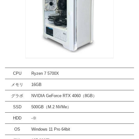
CPU
Ryzen 7 5700X
メモリ
16GB
グラボ
NVIDIA GeForce RTX 4060（8GB）
SSD
500GB（M.2 NVMe）
HDD
-※
OS
Windows 11 Pro 64bit