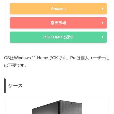
i7-14700
65W
219W
Amazon
RTX 4070
200W
i5-14600K
125W
181W
RTX 4060 Ti
165W
楽天市場
i5-14600
65W
154W
RTX 4060
115W
i5-14500
65W
154W
RTX 30シリーズ
TSUKUMOで探す
i5-14400
65W
148W
RTX 3090 Ti
450W
13世代
RTX 3090
350W
OSはWindows 11 HomeでOKです。Proは個人ユーザーに
i9-13900K
125W
253W
RTX 3080 Ti
350W
は不要です。
i7-13700K
125W
253W
RTX 3080
320W
i7-13700
65W
219W
RTX 3070 Ti
290W
ケース
i5-13600K
125W
181W
RTX 3070
220W
i5-13600
65W
154W
RTX 3060 Ti
200W
i5-13500
65W
154W
RTX 3060
170W