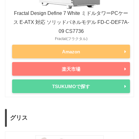
Ryzen 7 8700G
65W
-
Radeon RX 6950 XT
335W
Fractal Design Define 7 White ミドルタワーPCケー
Ryzen 5 8600G
65W
-
Radeon RX 6900 XT
300W
ス E-ATX 対応 ソリッドパネルモデル FD-C-DEF7A-
Ryzen 5 8500G
65W
Radeon RX 6800 XT
300W
09 CS7736
Ryzen 3 8300G
65W
Fractal(フラクタル)
Radeon RX 6800
250W
Ryzen 7000シリーズ（第5世代）
Radeon RX 6750 XT
250W
Amazon
Ryzen 9 7950X3D
120W
Radeon RX 6700 XT
230W
楽天市場
Ryzen 9 7950X
170W
-
Radeon RX 6650 XT
180W
Ryzen 9 7900X3D
120W
Radeon RX 6600 XT
160W
TSUKUMOで探す
Ryzen 9 7900X
170W
-
Radeon RX 6600
132W
Ryzen 7 7800X3D
120W
Radeon RX 6500 XT
107W
Ryzen 7 7700X
105W
-
グリス
Radeon RX 6400
53W
Ryzen 7 7700
65W
Radeon 5000シリーズ
Ryzen 5 7600X
105W
-