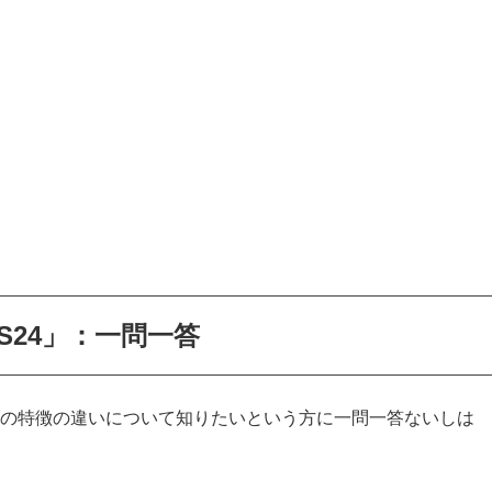
y S24」：一問一答
y S24」の特徴の違いについて知りたいという方に一問一答ないしは
。