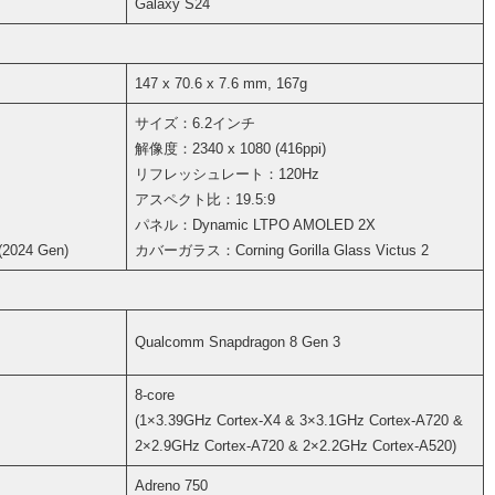
Galaxy S24
147 x 70.6 x 7.6 mm, 167g
サイズ：6.2インチ
解像度：2340 x 1080 (416ppi)
リフレッシュレート：120Hz
アスペクト比：19.5:9
パネル：Dynamic LTPO AMOLED 2X
2024 Gen)
カバーガラス：Corning Gorilla Glass Victus 2
Qualcomm Snapdragon 8 Gen 3
8-core
(1×3.39GHz Cortex-X4 & 3×3.1GHz Cortex-A720 &
2×2.9GHz Cortex-A720 & 2×2.2GHz Cortex-A520)
Adreno 750