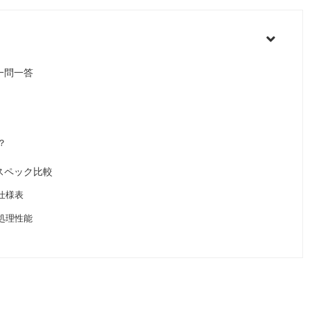
」：一問一答
？
」：スペック比較
：仕様表
」の処理性能